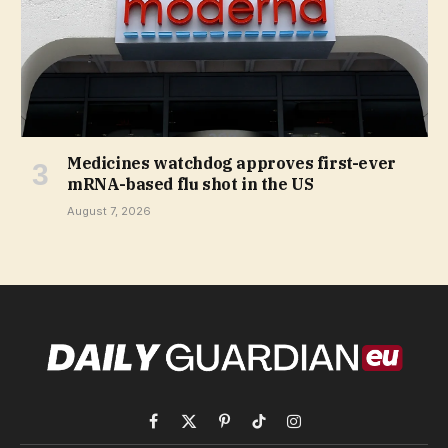
Medicines watchdog approves first-ever
mRNA-based flu shot in the US
August 7, 2026
Facebook
X
Pinterest
TikTok
Instagram