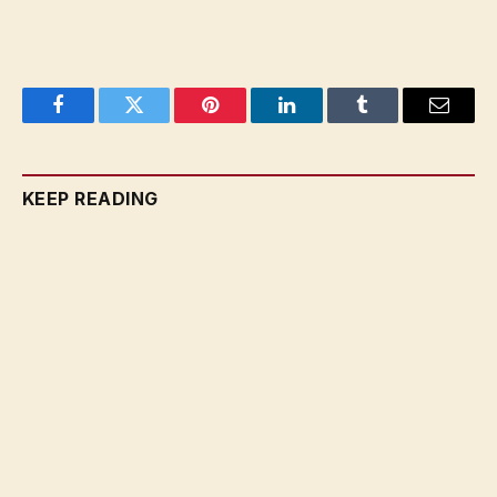
Facebook
Twitter
Pinterest
LinkedIn
Tumblr
Email
KEEP READING