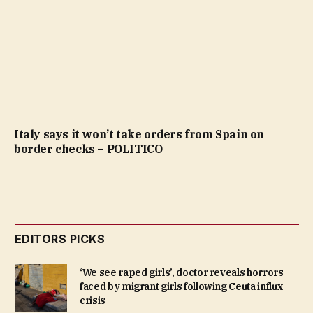
Italy says it won’t take orders from Spain on
border checks – POLITICO
EDITORS PICKS
‘We see raped girls’, doctor reveals horrors
faced by migrant girls following Ceuta influx
crisis