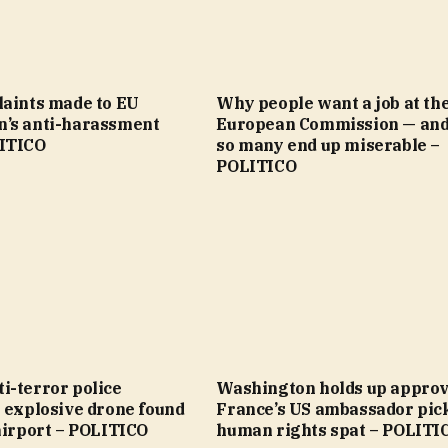
laints made to EU
Why people want a job at th
’s anti-harassment
European Commission — an
ITICO
so many end up miserable –
POLITICO
i-terror police
Washington holds up approv
 explosive drone found
France’s US ambassador pic
airport – POLITICO
human rights spat – POLITI