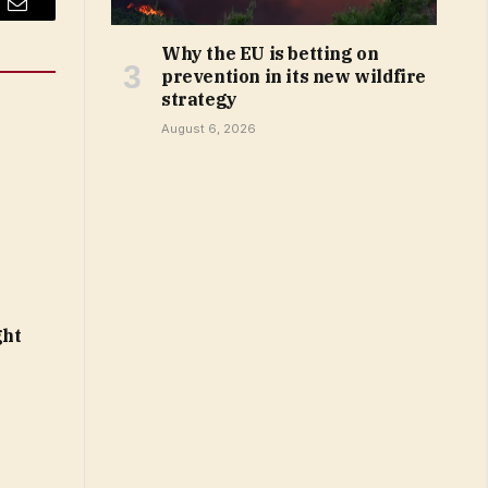
Email
Why the EU is betting on
prevention in its new wildfire
strategy
August 6, 2026
ght