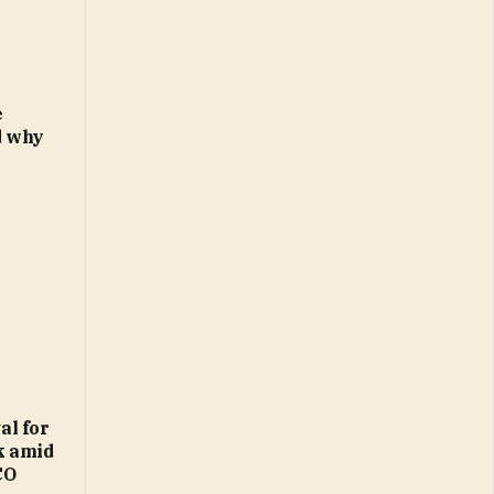
e
d why
al for
k amid
CO