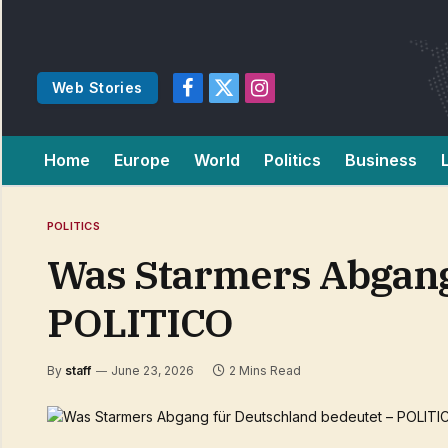
Web Stories
Facebook
X
Instagram
(Twitter)
Home
Europe
World
Politics
Business
POLITICS
Was Starmers Abgang
POLITICO
By
staff
June 23, 2026
2 Mins Read