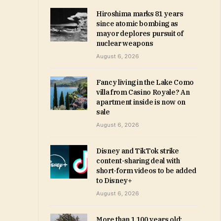
Hiroshima marks 81 years
since atomic bombing as
mayor deplores pursuit of
nuclear weapons
August 6, 2026
Fancy living in the Lake Como
villa from Casino Royale? An
apartment inside is now on
sale
August 6, 2026
Disney and TikTok strike
content-sharing deal with
short-form videos to be added
to Disney+
August 6, 2026
More than 1,100 years old: