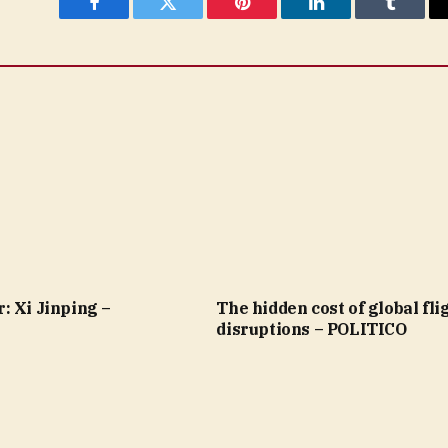
Facebook
Twitter
Pinterest
LinkedIn
Tumblr
: Xi Jinping –
The hidden cost of global fli
disruptions – POLITICO