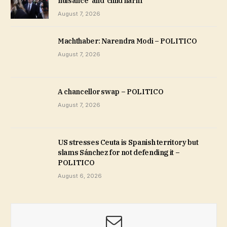
nuisance’ and ‘child harm’
August 7, 2026
Machthaber: Narendra Modi – POLITICO
August 7, 2026
A chancellor swap – POLITICO
August 7, 2026
US stresses Ceuta is Spanish territory but
slams Sánchez for not defending it –
POLITICO
August 6, 2026