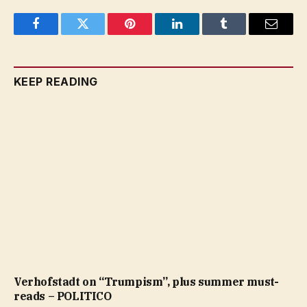
Facebook
Twitter
Pinterest
LinkedIn
Tumblr
Email
KEEP READING
Verhofstadt on “Trumpism”, plus summer must-
reads – POLITICO