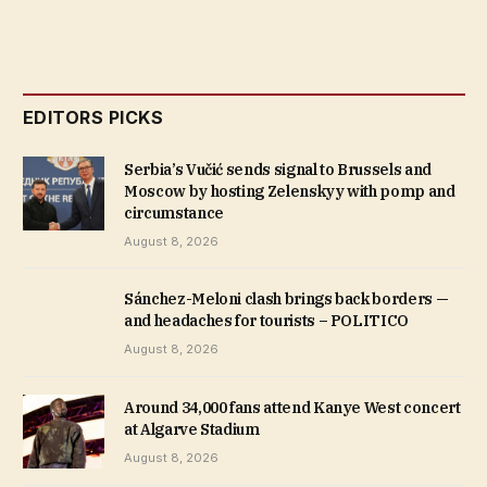
EDITORS PICKS
Serbia’s Vučić sends signal to Brussels and
Moscow by hosting Zelenskyy with pomp and
circumstance
August 8, 2026
Sánchez-Meloni clash brings back borders —
and headaches for tourists – POLITICO
August 8, 2026
Around 34,000 fans attend Kanye West concert
at Algarve Stadium
August 8, 2026